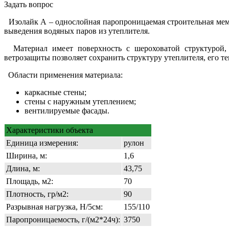
Задать вопрос
Изолайк А – однослойная паропроницаемая строительная мембр
выведения водяных паров из утеплителя.
Материал имеет поверхность с шероховатой структурой, 
ветрозащиты позволяет сохранить структуру утеплителя, его 
Области применения материала:
каркасные стены;
стены с наружным утеплением;
вентилируемые фасады.
Характеристики объекта
Единица измерения:
рулон
Ширина, м:
1,6
Длина, м:
43,75
Площадь, м2:
70
Плотность, гр/м2:
90
Разрывная нагрузка, Н/5см:
155/110
Паропроницаемость, г/(м2*24ч):
3750